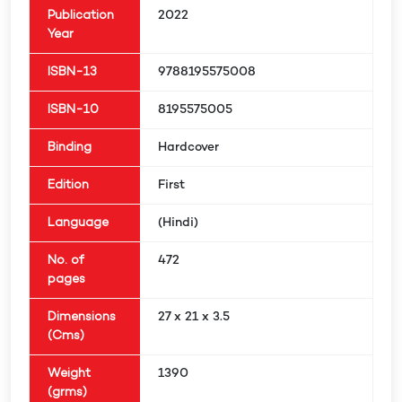
Publication
2022
Year
ISBN-13
9788195575008
ISBN-10
8195575005
Binding
Hardcover
Edition
First
Language
(Hindi)
No. of
472
pages
Dimensions
27 x 21 x 3.5
(Cms)
Weight
1390
(grms)