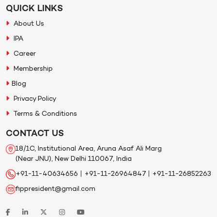
QUICK LINKS
About Us
IPA
Career
Membership
Blog
Privacy Policy
Terms & Conditions
CONTACT US
18/1C, Institutional Area, Aruna Asaf Ali Marg
(Near JNU), New Delhi 110067, India
+91-11-40634656
|
+91-11-26964847
|
+91-11-26852263
fippresident@gmail.com